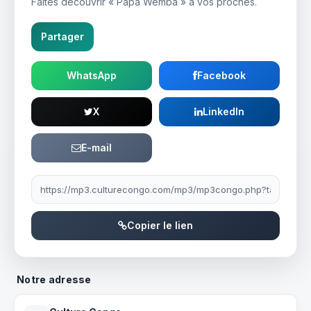
Faites découvrir « Papa Wemba » à vos proches.
Partager
WhatsApp
Facebook
X
LinkedIn
E-mail
Lien à partager
Copier le lien
Notre adresse