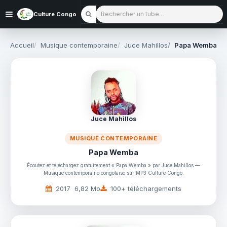
Rechercher un tube
Culture Congo
Accueil
Musique contemporaine
Juce Mahillos
Papa Wemba
Juce Mahillos
MUSIQUE CONTEMPORAINE
Papa Wemba
Écoutez et téléchargez gratuitement « Papa Wemba » par Juce Mahillos —
Musique contemporaine congolaise sur MP3 Culture Congo.
2017
6,82 Mo
100+ téléchargements