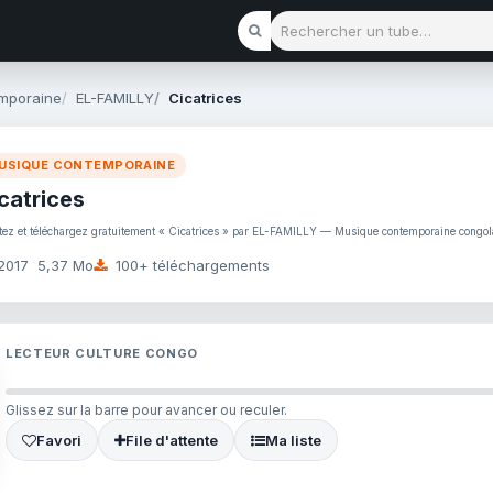
Rechercher un tube
mporaine
EL-FAMILLY
Cicatrices
USIQUE CONTEMPORAINE
catrices
tez et téléchargez gratuitement « Cicatrices » par EL-FAMILLY — Musique contemporaine congo
2017
5,37 Mo
100+ téléchargements
LECTEUR CULTURE CONGO
Glissez sur la barre pour avancer ou reculer.
Favori
File d'attente
Ma liste