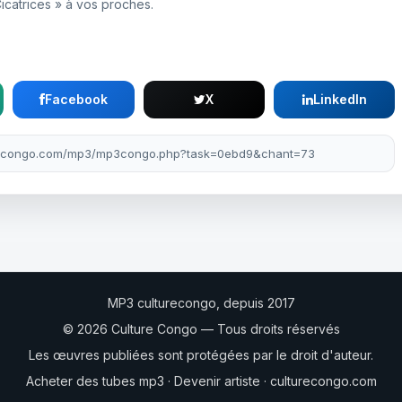
Cicatrices » à vos proches.
Facebook
X
LinkedIn
MP3 culturecongo, depuis 2017
© 2026 Culture Congo — Tous droits réservés
Les œuvres publiées sont protégées par le droit d'auteur.
Acheter des tubes mp3
·
Devenir artiste
·
culturecongo.com