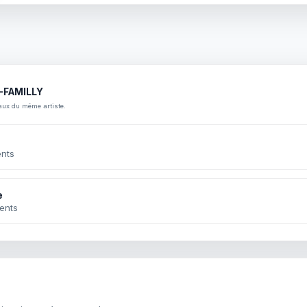
L-FAMILLY
aux du même artiste.
nts
e
ents