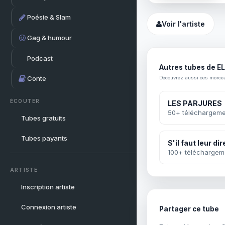
Poésie & Slam
Voir l'artiste
Gag & humour
Podcast
Autres tubes de E
Conte
Découvrez aussi ces morce
ÉCOUTER
LES PARJURES
50+ téléchargeme
Tubes gratuits
Tubes payants
S'il faut leur dir
100+ téléchargem
ARTISTE
Inscription artiste
Connexion artiste
Partager ce tube