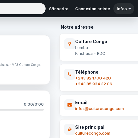
S'inscrire
Connexion artiste
Infos
Notre adresse
Culture Congo
Lemba
Kinshasa - RDC
laise sur MP3 Culture Congo.
Téléphone
+243 82 1700 420
+243 85 934 32 06
Email
0:00
/
0:00
infos@culturecongo.com
Site principal
culturecongo.com