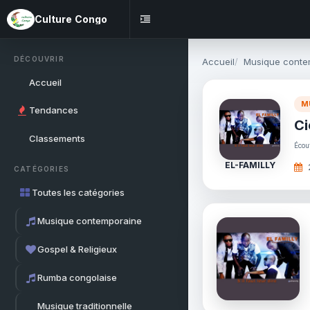
Culture Congo
DÉCOUVRIR
Accueil
Musique conte
Accueil
M
Tendances
Ci
Classements
Écou
EL-FAMILLY
CATÉGORIES
Toutes les catégories
Musique contemporaine
Gospel & Religieux
Rumba congolaise
Musique traditionnelle